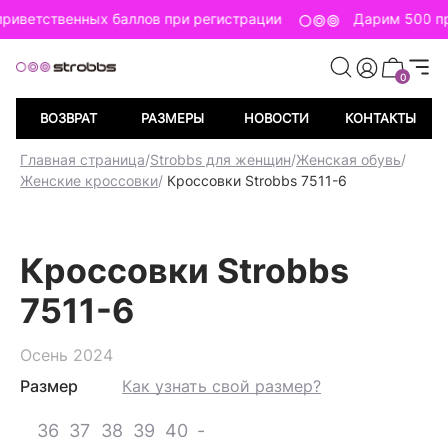
риветственных баллов при регистрации
Дарим 500 пр
0
ВОЗВРАТ
РАЗМЕРЫ
НОВОСТИ
КОНТАКТЫ
Главная страница
/
Strobbs для женщин
/
Женская обувь
/
Женские кроссовки
/
Кроссовки Strobbs 7511-6
Кроссовки Strobbs
7511-6
Осень 2024
Размер
Как узнать свой размер?
36
37
38
39
40
-