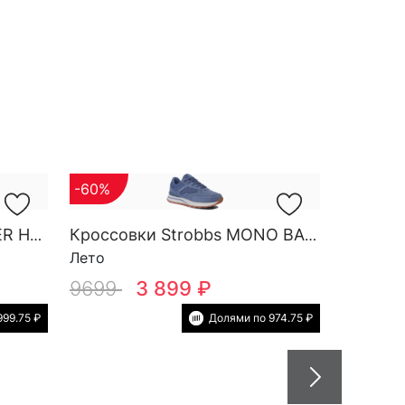
-60%
Кроссовки Strobbs FINDER HG M 3788-2
Кроссовки Strobbs MONO BASE W 7552-5
Лето
9699
3 899 ₽
999.75 ₽
Долями по 974.75 ₽