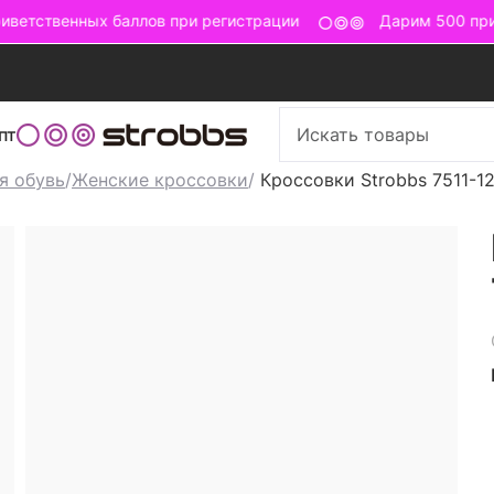
ветственных баллов при регистрации
Дарим 500 прив
пт
я обувь
/
Женские кроссовки
/
Кроссовки Strobbs 7511-1