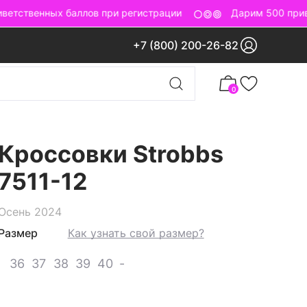
етственных баллов при регистрации
Дарим 500 приве
+7 (800) 200-26-82
0
2
Кроссовки Strobbs
7511-12
Осень 2024
Размер
Как узнать свой размер?
36
37
38
39
40
-