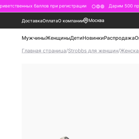
ветственных баллов при регистрации
Дарим 500 при
Москва
Доставка
Оплата
О компании
Мужчины
Женщины
Дети
Новинки
Распродажа
О
Главная страница
/
Strobbs для женщин
/
Женска