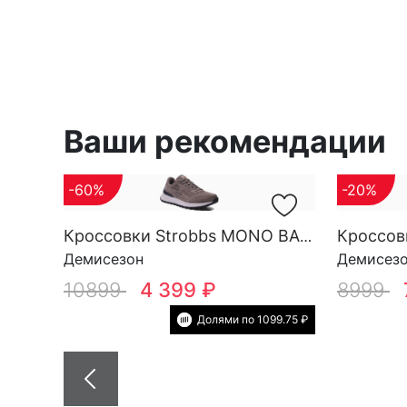
Ваши рекомендации
-60%
-20%
Кроссовки Strobbs MONO BASE M 3696-17
Демисезон
Демисез
10899
4 399 ₽
8999
Долями по 1099.75 ₽