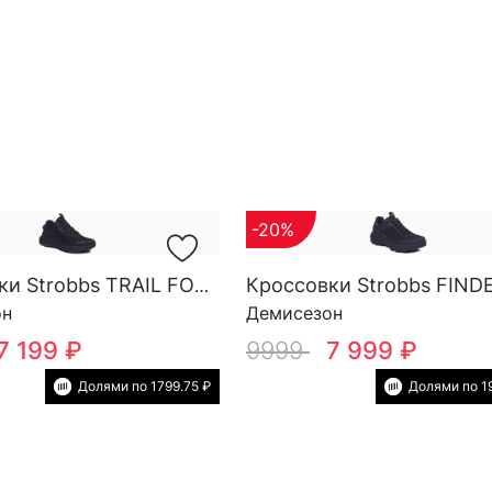
-20%
Кроссовки Strobbs TRAIL FORCE YOW SG M 3818-3
он
Демисезон
7 199 ₽
9999
7 999 ₽
Долями по 1799.75 ₽
Долями по 1