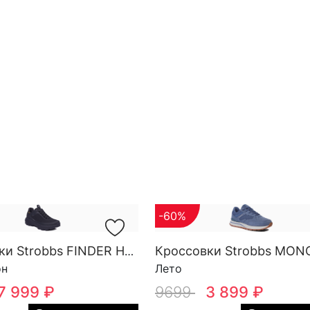
-60%
Кроссовки Strobbs FINDER HG M 3788-2
он
Лето
7 999 ₽
9699
3 899 ₽