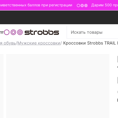
ветственных баллов при регистрации
Дарим 500 прив
пт
я обувь
/
Мужские кроссовки
/
Кроссовки Strobbs TRAIL