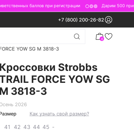
етственных баллов при регистрации
Дарим 500 приве
+7 (800) 200-26-82
0
 FORCE YOW SG M 3818-3
Кроссовки Strobbs
TRAIL FORCE YOW SG
M 3818-3
Осень 2026
Размер
Как узнать свой размер?
41
42
43
44
45
-