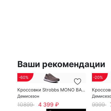
Ваши рекомендации
-60%
-20%
Кроссовки Strobbs MONO BASE M 3696-17
Демисезон
Демисез
10899
4 399 ₽
9999