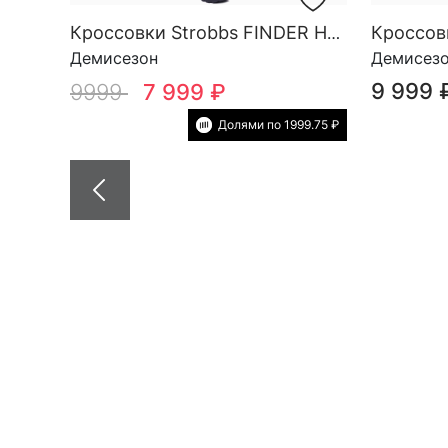
Кроссовки Strobbs FINDER HG M 3788-2
Демисезон
Демисез
9 999 
9999
7 999 ₽
Долями по 1999.75 ₽