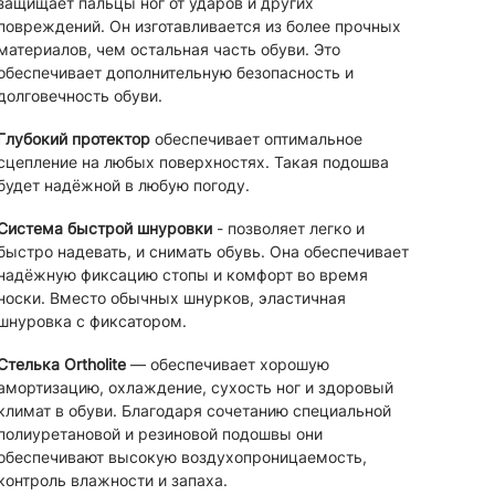
защищает пальцы ног от ударов и других
повреждений. Он изготавливается из более прочных
материалов, чем остальная часть обуви. Это
обеспечивает дополнительную безопасность и
долговечность обуви.
Глубокий протектор
обеспечивает оптимальное
сцепление на любых поверхностях. Такая подошва
будет надёжной в любую погоду.
Система быстрой шнуровки
- позволяет легко и
быстро надевать, и снимать обувь. Она обеспечивает
надёжную фиксацию стопы и комфорт во время
носки. Вместо обычных шнурков, эластичная
шнуровка с фиксатором.
Стелька Ortholite
— обеспечивает хорошую
амортизацию, охлаждение, сухость ног и здоровый
климат в обуви. Благодаря сочетанию специальной
полиуретановой и резиновой подошвы они
обеспечивают высокую воздухопроницаемость,
контроль влажности и запаха.