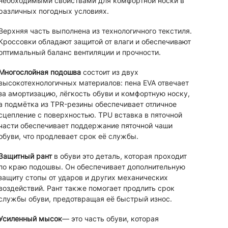
необходимыми свойствами для комфортной носки в
различных погодных условиях.
Верхняя часть выполнена из технологичного текстиля.
Кроссовки обладают защитой от влаги и обеспечивают
оптимальный баланс вентиляции и прочности.
Многослойная подошва
состоит из двух
высокотехнологичных материалов: пена EVA отвечает
за амортизацию, лёгкость обуви и комфортную носку,
а подмётка из TPR-резины обеспечивает отличное
сцепление с поверхностью. TPU вставка в пяточной
части обеспечивает поддержание пяточной чаши
обуви, что продлевает срок её службы.
Защитный рант
в обуви это деталь, которая проходит
по краю подошвы. Он обеспечивает дополнительную
защиту стопы от ударов и других механических
воздействий. Рант также помогает продлить срок
службы обуви, предотвращая её быстрый износ.
Усиленный мысок
— это часть обуви, которая