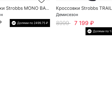
Кроссовки Strobbs MONO BASE M 3457-12
он
Демисезон
₽
8999
7 199 ₽
Долями по 2499.75 ₽
Долями по 1