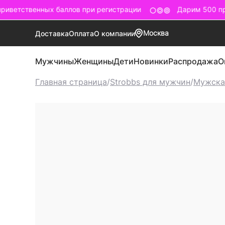
иветственных баллов при регистрации
Дарим 500 при
Москва
Доставка
Оплата
О компании
Мужчины
Женщины
Дети
Новинки
Распродажа
О
Главная страница
/
Strobbs для мужчин
/
Мужска