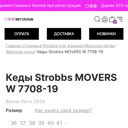
риветственных баллов при регистрации
Дарим 500 пр
0
ОПЛАТА
ДОСТАВКА
НОВИНКИ
Главная страница
/
Strobbs для женщин
/
Женская обувь
/
Женские кеды
/
Кеды Strobbs MOVERS W 7708-19
Кеды Strobbs MOVERS
W 7708-19
Весна-Лето 2026
Размер
Как узнать свой размер?
36
37
38
39
40
41
-