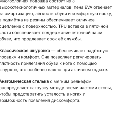
Многослойная подошва состоит из 3
высокотехнологичных материалов: пена EVA отвечает
за амортизацию, лёгкость обуви и комфортную носку,
а подмётка из резины обеспечивает отличное
сцепление с поверхностью. TPU вставка в пяточной
части обеспечивает поддержание пяточной чаши
обуви, что продлевает срок её службы.
Классическая шнуровка
— обеспечивает надёжную
посадку и комфорт. Она позволяет регулировать
плотность прилегания обуви к ноге с помощью
шнурков, что особенно важно при активном отдыхе.
Анатомическая стелька
с мягким рельефом
распределяет нагрузку между всеми частями стопы,
чтобы предотвратить усталость в ногах и
возможность появления дискомфорта.