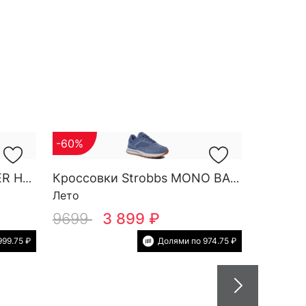
-60%
Кроссовки Strobbs FINDER HG M 3788-2
Кроссовки Strobbs MONO BASE W 7552-5
Лето
9699
3 899 ₽
999.75 ₽
Долями по 974.75 ₽