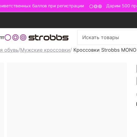
ветственных баллов при регистрации
Дарим 500 прив
пт
я обувь
/
Мужские кроссовки
/
Кроссовки Strobbs MONO