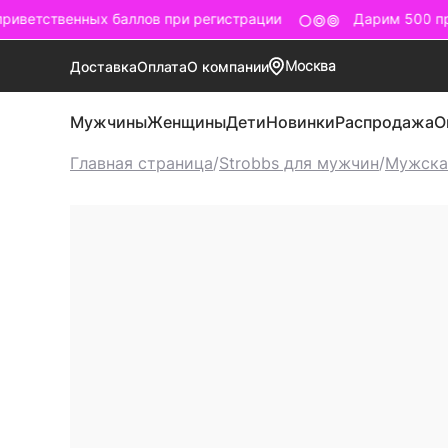
иветственных баллов при регистрации
Дарим 500 при
Москва
Доставка
Оплата
О компании
Мужчины
Женщины
Дети
Новинки
Распродажа
О
Главная страница
/
Strobbs для мужчин
/
Мужска