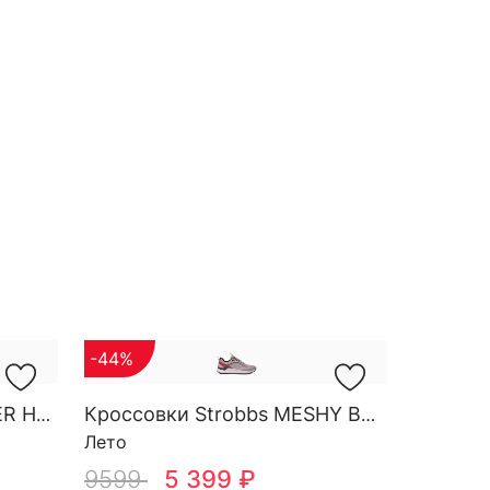
-44%
Кроссовки Strobbs FINDER HG M 3788-2
Кроссовки Strobbs MESHY BASE M 3931-25
Лето
9599
5 399 ₽