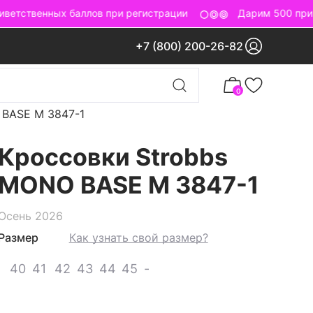
етственных баллов при регистрации
Дарим 500 приве
+7 (800) 200-26-82
0
 BASE M 3847-1
Кроссовки Strobbs
MONO BASE M 3847-1
Осень 2026
Размер
Как узнать свой размер?
40
41
42
43
44
45
-