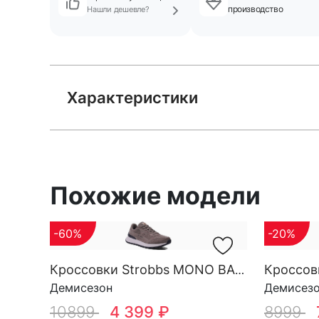
производство
Нашли дешевле?
Характеристики
Похожие модели
-60%
-20%
Кроссовки Strobbs MONO BASE M 3696-17
Демисезон
Демисез
10899
4 399 ₽
8999