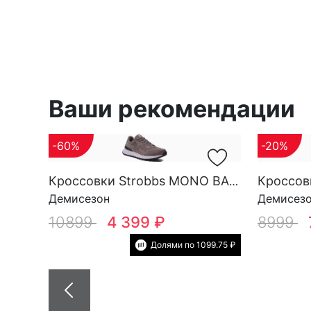
Ваши рекомендации
-60%
-20%
Кроссовки Strobbs MONO BASE M 3696-17
Демисезон
Демисез
10899
4 399 ₽
8999
Долями по 1099.75 ₽