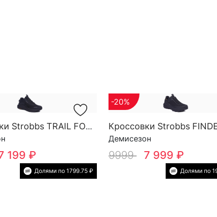
-20%
Кроссовки Strobbs TRAIL FORCE YOW SG M 3818-3
он
Демисезон
7 199 ₽
9999
7 999 ₽
Долями по 1799.75 ₽
Долями по 1