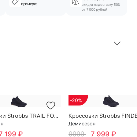
примерка
скидка на доставку 50%
от 7 000 рублей
-20%
Кроссовки Strobbs TRAIL FORCE YOW SG M 3818-3
он
Демисезон
7 199 ₽
9999
7 999 ₽