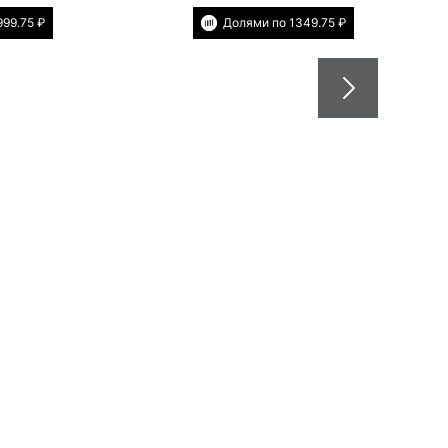
999.75 ₽
Долями по 1349.75 ₽