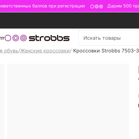
ветственных баллов при регистрации
Дарим 500 прив
пт
я обувь
/
Женские кроссовки
/
Кроссовки Strobbs 7503-3