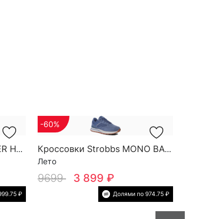
-60%
Кроссовки Strobbs FINDER HG M 3788-2
Кроссовки Strobbs MONO BASE W 7552-5
Лето
9699
3 899 ₽
999.75 ₽
Долями по 974.75 ₽