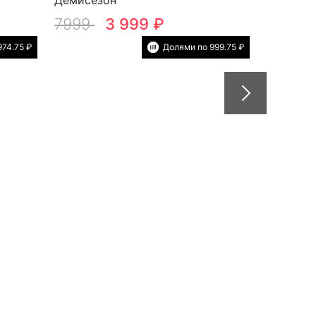
7999
3 999 ₽
974.75 ₽
Долями по 999.75 ₽