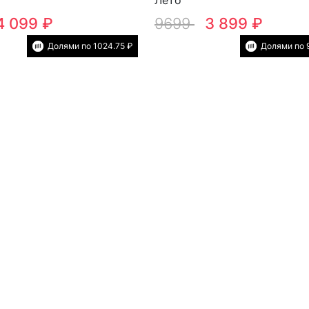
4 099 ₽
9699
3 899 ₽
Долями по 1024.75 ₽
Долями по 