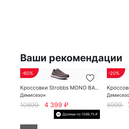
Ваши рекомендации
-60%
-20%
Кроссовки Strobbs MONO BASE M 3696-17
Демисезон
Демисез
10899
4 399 ₽
8999
Долями по 1099.75 ₽