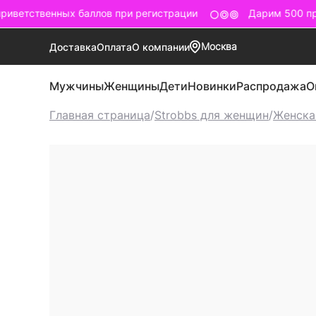
иветственных баллов при регистрации
Дарим 500 при
Москва
Доставка
Оплата
О компании
Мужчины
Женщины
Дети
Новинки
Распродажа
О
Главная страница
/
Strobbs для женщин
/
Женска