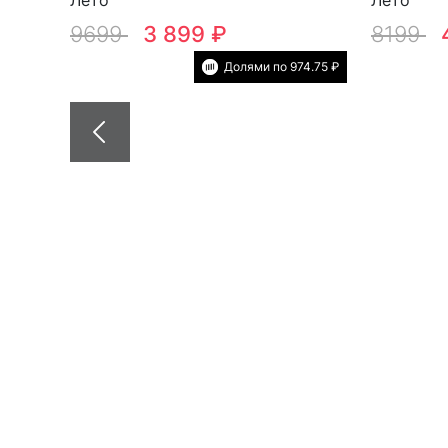
9699
3 899 ₽
8199
Долями по 974.75 ₽