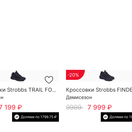
-20%
Кроссовки Strobbs TRAIL FORCE YOW SG M 3818-3
он
Демисезон
7 199 ₽
9999
7 999 ₽
Долями по 1799.75 ₽
Долями по 1