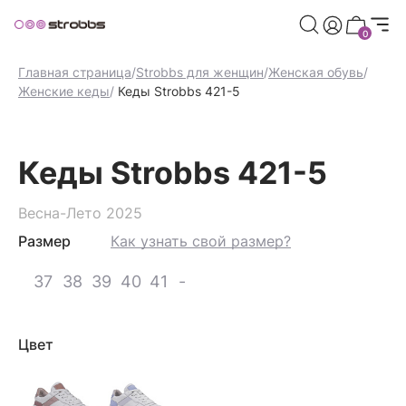
риветственных баллов при регистрации
Дарим 500 пр
0
Главная страница
/
Strobbs для женщин
/
Женская обувь
/
Женские кеды
/
Кеды Strobbs 421-5
Кеды Strobbs 421-5
Весна-Лето 2025
Размер
Как узнать свой размер?
37
38
39
40
41
-
Цвет