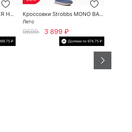
Кроссовки Strobbs FINDER HG M 3788-2
Кроссовки Strobbs MONO BASE W 7552-5
Лето
9699
3 899 ₽
999.75 ₽
Долями по 974.75 ₽