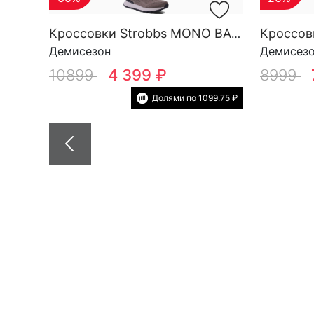
Кроссовки Strobbs MONO BASE M 3696-17
Демисезон
Демисез
10899
4 399 ₽
8999
Долями по 1099.75 ₽