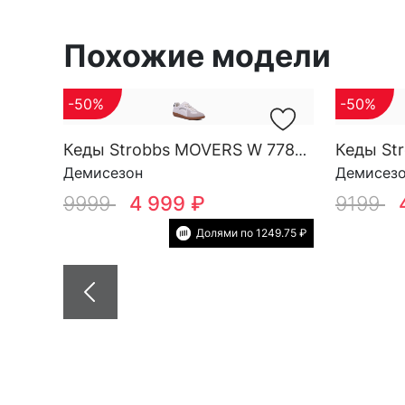
Похожие модели
-50%
-50%
Кеды Strobbs MOVERS W 7782-16
Демисезон
Демисез
9999
4 999 ₽
9199
Долями по 1249.75 ₽