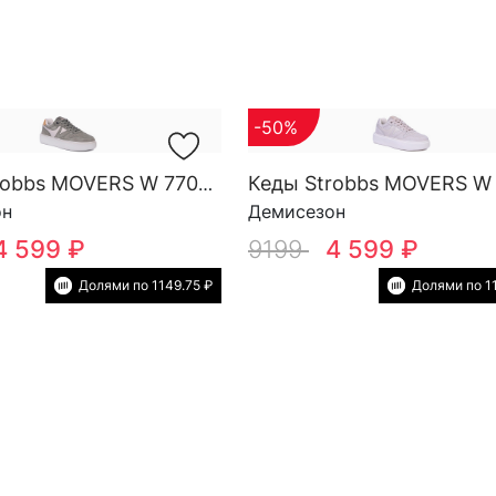
-50%
Кеды Strobbs MOVERS W 7708-19
он
Демисезон
4 599 ₽
9199
4 599 ₽
Долями по 1149.75 ₽
Долями по 1