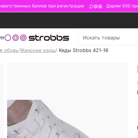
ветственных баллов при регистрации
Дарим 500 прив
пт
я обувь
/
Женские кеды
/
Кеды Strobbs 421-16