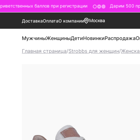
иветственных баллов при регистрации
Дарим 500 при
Москва
Доставка
Оплата
О компании
Мужчины
Женщины
Дети
Новинки
Распродажа
О
Главная страница
/
Strobbs для женщин
/
Женска