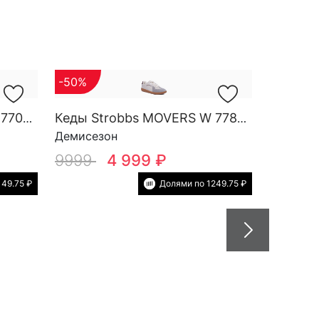
-50%
Кеды Strobbs MOVERS W 7708-9
Кеды Strobbs MOVERS W 7782-12
Демисезон
9999
4 999 ₽
149.75 ₽
Долями по 1249.75 ₽