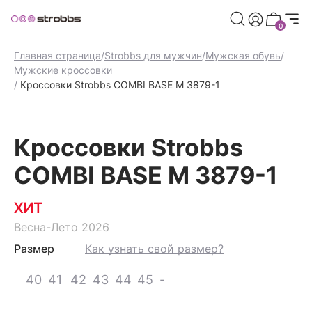
риветственных баллов при регистрации
Дарим 500 пр
0
Главная страница
/
Strobbs для мужчин
/
Мужская обувь
/
Мужские кроссовки
/
Кроссовки Strobbs COMBI BASE M 3879-1
Кроссовки Strobbs
COMBI BASE M 3879-1
ХИТ
Весна-Лето 2026
Размер
Как узнать свой размер?
40
41
42
43
44
45
-