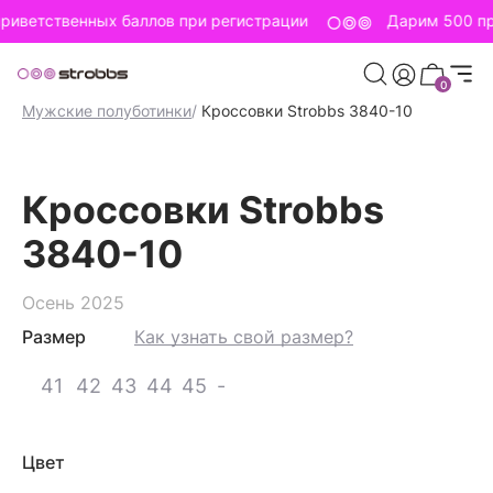
риветственных баллов при регистрации
Дарим 500 пр
0
Главная страница
/
Strobbs для мужчин
/
Мужская обувь
/
Мужские полуботинки
/
Кроссовки Strobbs 3840-10
Кроссовки Strobbs
3840-10
Осень 2025
Размер
Как узнать свой размер?
41
42
43
44
45
-
Цвет