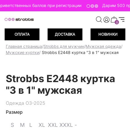
риветственных баллов при регистрации
Дарим 500 пр
0
ОПЛАТА
ДОСТАВКА
НОВИНКИ
Главная страница
/
Strobbs для мужчин
/
Мужская одежда
/
Мужские куртки
/
Strobbs E2448 куртка "3 в 1" мужская
Strobbs E2448 куртка
"3 в 1" мужская
Одежда ОЗ-2025
Размер
S
M
L
XL
XXL
XXXL
-