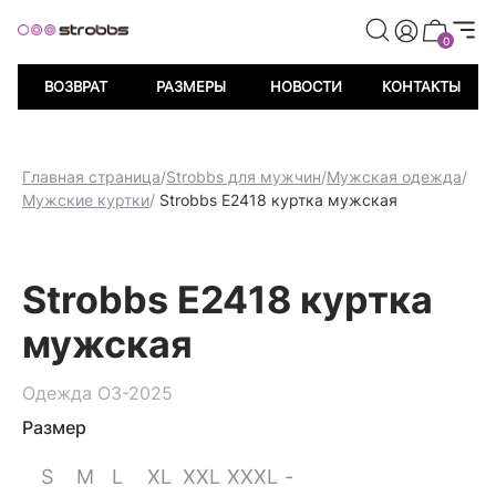
риветственных баллов при регистрации
Дарим 500 пр
0
ВОЗВРАТ
РАЗМЕРЫ
НОВОСТИ
КОНТАКТЫ
Главная страница
/
Strobbs для мужчин
/
Мужская одежда
/
Мужские куртки
/
Strobbs E2418 куртка мужская
Strobbs E2418 куртка
мужская
Одежда ОЗ-2025
Размер
S
M
L
XL
XXL
XXXL
-