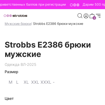
риветственных баллов при регистрации
Дарим 500 пр
0
Главная страница
/
Strobbs для мужчин
/
Мужская одежда
/
Мужские брюки
/
Strobbs E2386 брюки мужские
Strobbs E2386 брюки
мужские
Одежда ВЛ-2025
Размер
M
L
XL
XXL
XXXL
-
Цвет