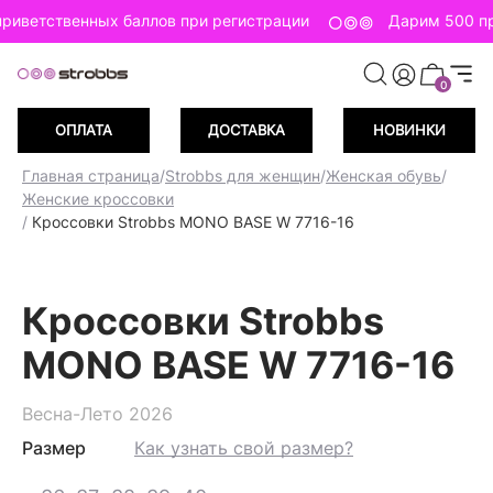
риветственных баллов при регистрации
Дарим 500 пр
0
ОПЛАТА
ДОСТАВКА
НОВИНКИ
Главная страница
/
Strobbs для женщин
/
Женская обувь
/
Женские кроссовки
/
Кроссовки Strobbs MONO BASE W 7716-16
Кроссовки Strobbs
MONO BASE W 7716-16
Весна-Лето 2026
Размер
Как узнать свой размер?