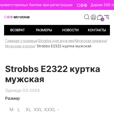
риветственных баллов при регистрации
Дарим 500 п
0
ВОЗВРАТ
РАЗМЕРЫ
НОВОСТИ
КОНТАКТЫ
Главная страница
/
Strobbs для мужчин
/
Мужская одежда
/
Мужские куртки
/
Strobbs E2322 куртка мужская
Strobbs E2322 куртка
мужская
Одежда ОЗ-2024
Размер
M
L
XL
XXL
XXXL
-