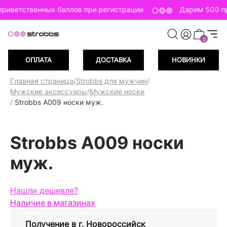
риветственных баллов при регистрации
Дарим 500 пр
0
ОПЛАТА
ДОСТАВКА
НОВИНКИ
Главная страница
/
Strobbs для мужчин
/
Мужские аксессуары
/
Мужские носки
/
Strobbs A009 носки муж.
Strobbs A009 носки
муж.
Нашли дешевле?
Наличие в магазинах
Получение в
г. Новороссийск