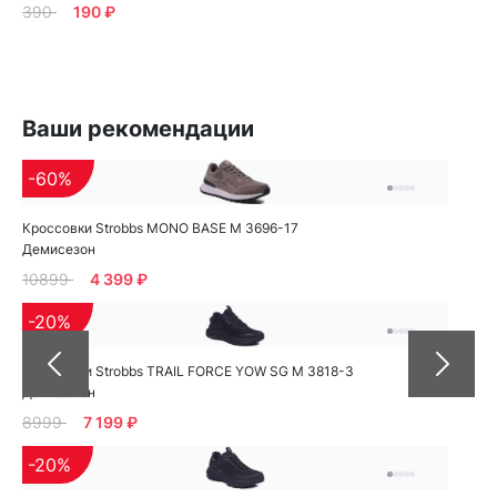
390
190 ₽
Ваши рекомендации
-60%
Кроссовки Strobbs MONO BASE M 3696-17
Демисезон
10899
4 399 ₽
-20%
Кроссовки Strobbs TRAIL FORCE YOW SG M 3818-3
Демисезон
8999
7 199 ₽
-20%