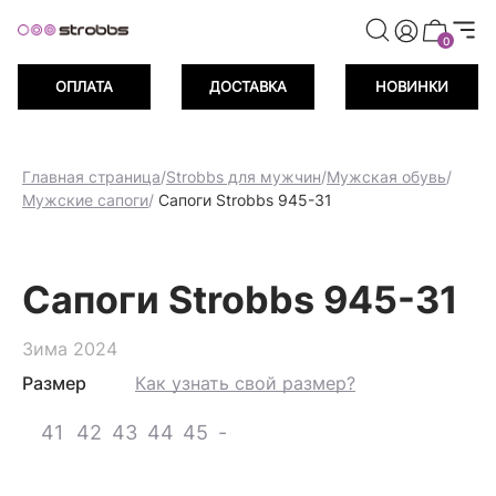
риветственных баллов при регистрации
Дарим 500 пр
0
ОПЛАТА
ДОСТАВКА
НОВИНКИ
Главная страница
/
Strobbs для мужчин
/
Мужская обувь
/
Мужские сапоги
/
Сапоги Strobbs 945-31
Сапоги Strobbs 945-31
Зима 2024
Размер
Как узнать свой размер?
41
42
43
44
45
-