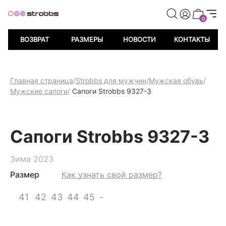
риветственных баллов при регистрации
Дарим 500 пр
0
ВОЗВРАТ
РАЗМЕРЫ
НОВОСТИ
КОНТАКТЫ
Главная страница
/
Strobbs для мужчин
/
Мужская обувь
/
Мужские сапоги
/
Сапоги Strobbs 9327-3
Сапоги Strobbs 9327-3
Зима 2023
Размер
Как узнать свой размер?
41
42
43
44
45
-