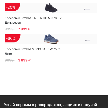
-20%
Кроссовки Strobbs FINDER HG M 3788-2
Демисезон
9999
7 999 ₽
-60%
Кроссовки Strobbs MONO BASE W 7552-5
Лето
9699
3 899 ₽
Узнай первым о распродажах, акциях и получай