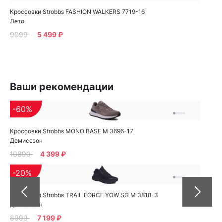
Кроссовки Strobbs FASHION WALKERS 7719-16
Лето
9099
5 499 ₽
Ваши рекомендации
-60%
Кроссовки Strobbs MONO BASE M 3696-17
Демисезон
10899
4 399 ₽
-20%
Кроссовки Strobbs TRAIL FORCE YOW SG M 3818-3
Демисезон
8999
7 199 ₽