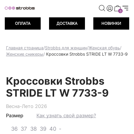
иветственных баллов при регистрации
Дарим 500 при
0
ОПЛАТА
ДОСТАВКА
НОВИНКИ
Главная страница
/
Strobbs для женщин
/
Женская обувь
/
Женские сникеры
/
Кроссовки Strobbs STRIDE LT W 7733-9
Кроссовки Strobbs
STRIDE LT W 7733-9
Весна-Лето 2026
Размер
Как узнать свой размер?
36
37
38
39
40
-