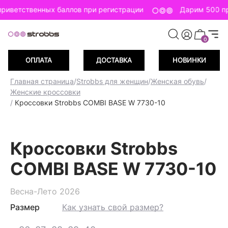
риветственных баллов при регистрации
Дарим 500 пр
0
ОПЛАТА
ДОСТАВКА
НОВИНКИ
Главная страница
/
Strobbs для женщин
/
Женская обувь
/
Женские кроссовки
/
Кроссовки Strobbs COMBI BASE W 7730-10
Кроссовки Strobbs
COMBI BASE W 7730-10
Весна-Лето 2026
Размер
Как узнать свой размер?