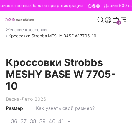
риветственных баллов при регистрации
Дарим 500 пр
0
Главная страница
/
Strobbs для женщин
/
Женская обувь
/
Женские кроссовки
/
Кроссовки Strobbs MESHY BASE W 7705-10
Кроссовки Strobbs
MESHY BASE W 7705-
10
Весна-Лето 2026
Размер
Как узнать свой размер?
36
37
38
39
40
41
-