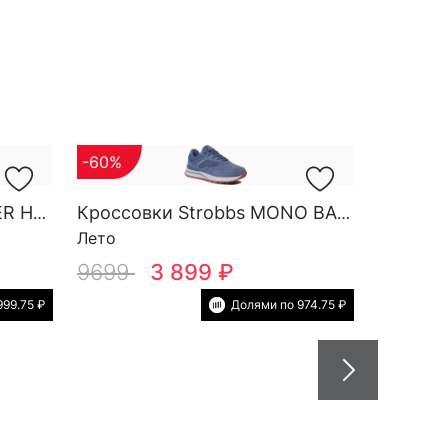
-60%
Кроссовки Strobbs FINDER HG M 3788-2
Кроссовки Strobbs MONO BASE W 7552-5
Лето
9699
3 899 ₽
999.75 ₽
Долями по 974.75 ₽