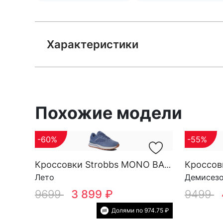
Характеристики
Похожие модели
-60%
-55%
Кроссовки Strobbs MONO BASE W 7552-5
Лето
Демисез
9699
3 899 ₽
9499
Долями по 974.75 ₽