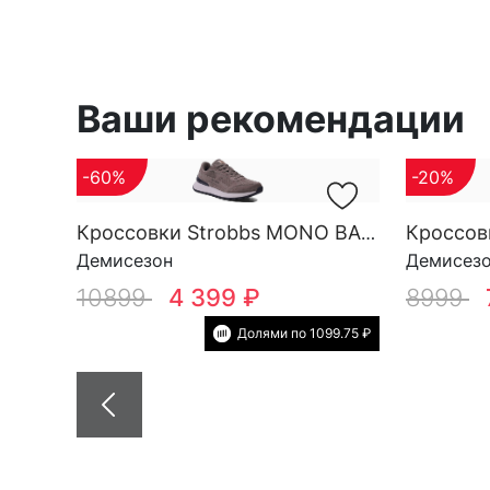
Ваши рекомендации
-60%
-20%
Кроссовки Strobbs MONO BASE M 3696-17
Демисезон
Демисез
10899
4 399 ₽
8999
Долями по 1099.75 ₽