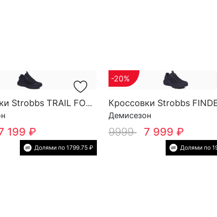
-20%
Кроссовки Strobbs TRAIL FORCE YOW SG M 3818-3
он
Демисезон
7 199 ₽
9999
7 999 ₽
Долями по 1799.75 ₽
Долями по 1