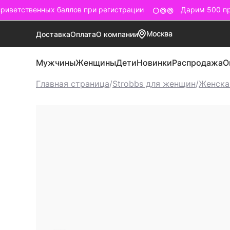
иветственных баллов при регистрации
Дарим 500 при
Москва
Доставка
Оплата
О компании
Мужчины
Женщины
Дети
Новинки
Распродажа
О
Главная страница
/
Strobbs для женщин
/
Женска