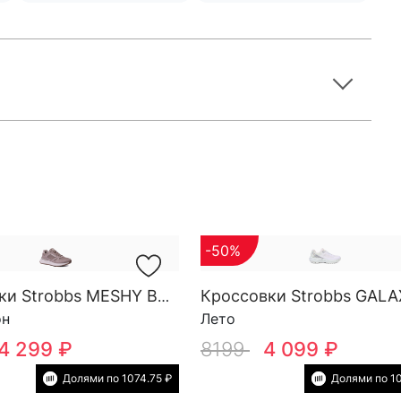
-50%
Кроссовки Strobbs MESHY BASE W 7700-25
он
Лето
4 299 ₽
8199
4 099 ₽
Долями по 1074.75 ₽
Долями по 10