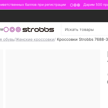
ветственных баллов при регистрации
Дарим 500 прив
пт
я обувь
/
Женские кроссовки
/
Кроссовки Strobbs 7688-3