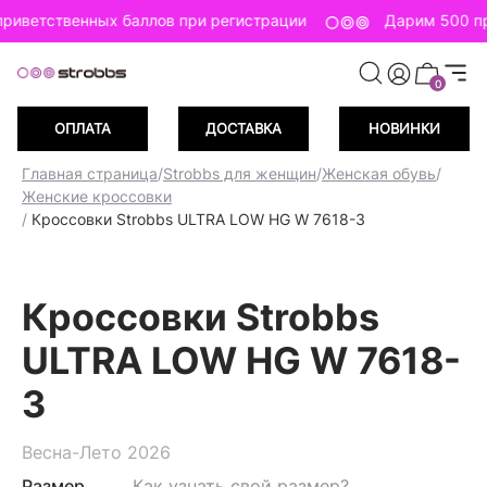
риветственных баллов при регистрации
Дарим 500 пр
0
ОПЛАТА
ДОСТАВКА
НОВИНКИ
Главная страница
/
Strobbs для женщин
/
Женская обувь
/
Женские кроссовки
/
Кроссовки Strobbs ULTRA LOW HG W 7618-3
Кроссовки Strobbs
ULTRA LOW HG W 7618-
3
Весна-Лето 2026
Размер
Как узнать свой размер?