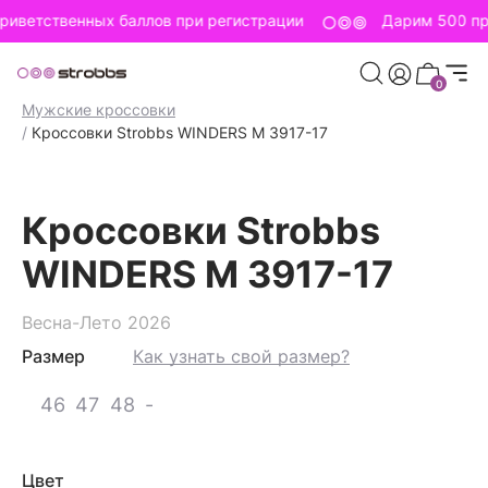
иветственных баллов при регистрации
Дарим 500 пр
0
Главная страница
/
Strobbs для мужчин
/
Мужская обувь
/
Мужские кроссовки
/
Кроссовки Strobbs WINDERS M 3917-17
Кроссовки Strobbs
WINDERS M 3917-17
Весна-Лето 2026
Размер
Как узнать свой размер?
46
47
48
-
Цвет