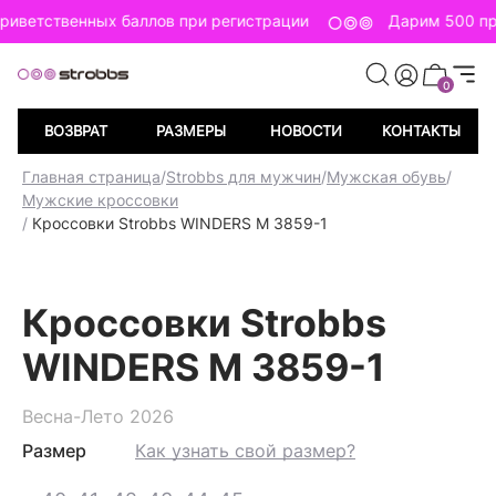
риветственных баллов при регистрации
Дарим 500 пр
0
ВОЗВРАТ
РАЗМЕРЫ
НОВОСТИ
КОНТАКТЫ
Главная страница
/
Strobbs для мужчин
/
Мужская обувь
/
Мужские кроссовки
/
Кроссовки Strobbs WINDERS M 3859-1
Кроссовки Strobbs
WINDERS M 3859-1
Весна-Лето 2026
Размер
Как узнать свой размер?