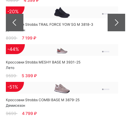
10899
4 399 ₽
-20%
Кроссовки Strobbs TRAIL FORCE YOW SG M 3818-3
Демисезон
8999
7 199 ₽
-44%
Кроссовки Strobbs MESHY BASE M 3931-25
Лето
9599
5 399 ₽
-51%
Кроссовки Strobbs COMBI BASE M 3879-25
Демисезон
9699
4 799 ₽