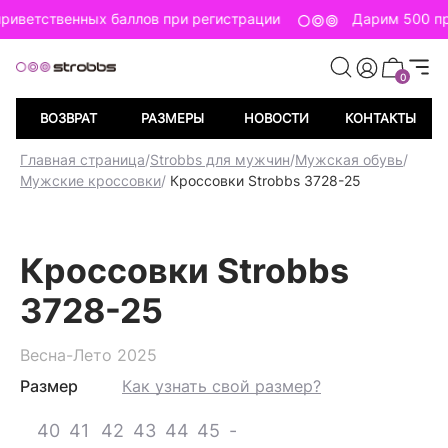
риветственных баллов при регистрации
Дарим 500 пр
0
ВОЗВРАТ
РАЗМЕРЫ
НОВОСТИ
КОНТАКТЫ
Главная страница
/
Strobbs для мужчин
/
Мужская обувь
/
Мужские кроссовки
/
Кроссовки Strobbs 3728-25
Кроссовки Strobbs
3728-25
Весна-Лето 2025
Размер
Как узнать свой размер?
40
41
42
43
44
45
-