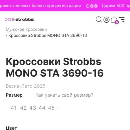
риветственных баллов при регистрации
Дарим 500 пр
0
Главная страница
/
Strobbs для мужчин
/
Мужская обувь
/
Мужские кроссовки
/
Кроссовки Strobbs MONO STA 3690-16
Кроссовки Strobbs
MONO STA 3690-16
Весна-Лето 2025
Размер
Как узнать свой размер?
41
42
43
44
45
-
Цвет