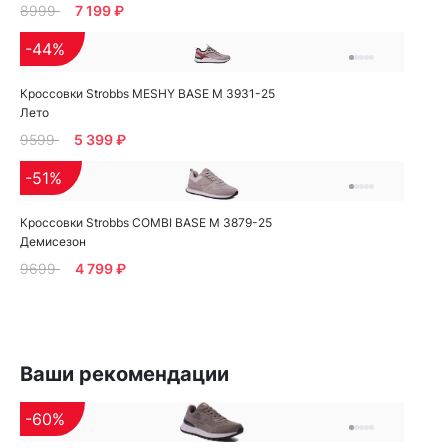
8999
7 199 ₽
-44%
Кроссовки Strobbs MESHY BASE M 3931-25
Лето
9599
5 399 ₽
-51%
Кроссовки Strobbs COMBI BASE M 3879-25
Демисезон
9699
4 799 ₽
Ваши рекомендации
-60%