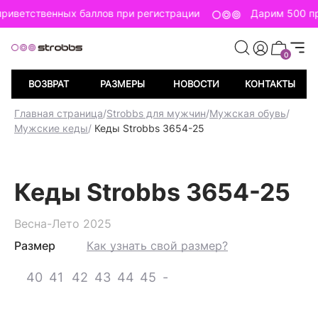
риветственных баллов при регистрации
Дарим 500 пр
0
ВОЗВРАТ
РАЗМЕРЫ
НОВОСТИ
КОНТАКТЫ
Главная страница
/
Strobbs для мужчин
/
Мужская обувь
/
Мужские кеды
/
Кеды Strobbs 3654-25
Кеды Strobbs 3654-25
Весна-Лето 2025
Размер
Как узнать свой размер?
40
41
42
43
44
45
-