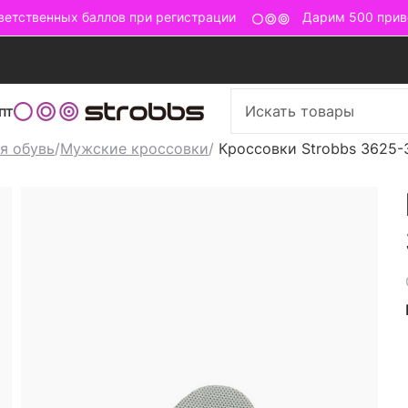
тственных баллов при регистрации
Дарим 500 привет
пт
я обувь
/
Мужские кроссовки
/
Кроссовки Strobbs 3625-