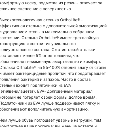
комфортную носку, подметка из резины отвечает за
отличное сцепление с поверхностью.
Высокотехнологичная стелька OrthoLite® -
эффективная стелька с дополнительной амортизацией
и удержанием стопы в максимально собранном
состоянии. Стелька OrthoLite® имеет трехслойную
конструкцию и состоит из уникального
полиуретанового состава. Сжатие такой стельки
составляет менее 5% от ее толщины, что
обеспечивает неизменную амортизацию и комфорт.
Стелька OrthoLite® на 95-100% отводит влагу от стопы
и имеет бактерицидные пропитки, что предотвращает
появления бактерий и запахов. Часто в состав
стельки входят подпяточники из EVA
(этилвенилацетат). EVA- долговечный материал,
который не потеряет своей формы долгое время.
Подпяточники из EVA лучше поддерживают пятку и
обеспечивают дополнительную амортизацию.
Чем лучше обувь поглощает ударные нагрузки, тем
комфортнее ваша прогулка: вы меньше устаете и