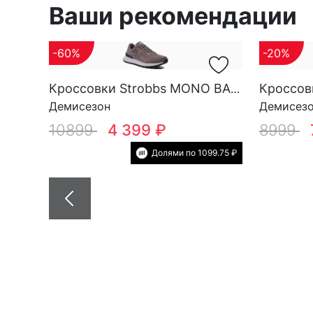
Ваши рекомендации
-60%
-20%
Кроссовки Strobbs MONO BASE M 3696-17
Демисезон
Демисез
10899
4 399 ₽
8999
Долями по 1099.75 ₽