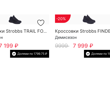
-20%
Кроссовки Strobbs TRAIL FORCE YOW SG M 3818-3
он
Демисезон
7 199 ₽
9999
7 999 ₽
Долями по 1799.75 ₽
Долями по 1