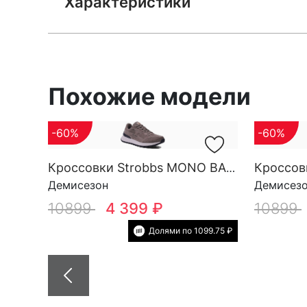
Характеристики
Похожие модели
-60%
-60%
Кроссовки Strobbs MONO BASE M 3696-17
Демисезон
Демисез
10899
4 399 ₽
10899
Долями по 1099.75 ₽