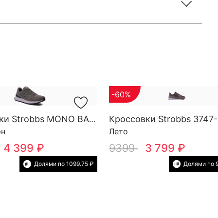
-60%
Кроссовки Strobbs 3747-
Кроссовки Strobbs MONO BASE M 3696-19
он
Лето
4 399 ₽
9399
3 799 ₽
Долями по 1099.75 ₽
Долями по 9