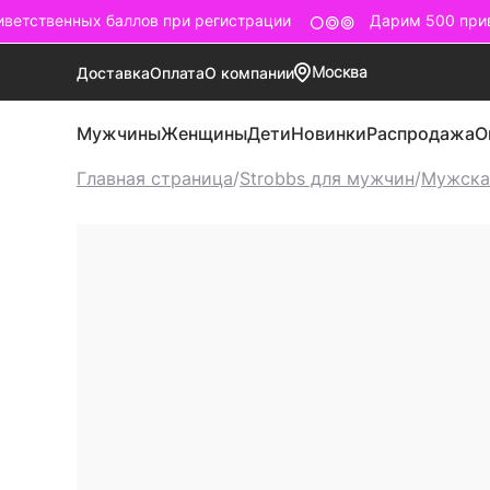
етственных баллов при регистрации
Дарим 500 приве
Москва
Доставка
Оплата
О компании
Мужчины
Женщины
Дети
Новинки
Распродажа
О
Главная страница
/
Strobbs для мужчин
/
Мужска