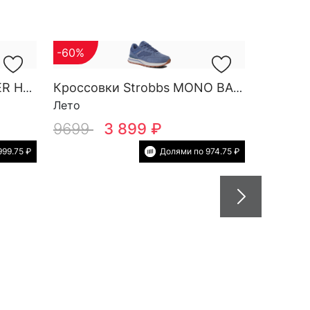
-60%
Кроссовки Strobbs FINDER HG M 3788-2
Кроссовки Strobbs MONO BASE W 7552-5
Лето
9699
3 899 ₽
999.75 ₽
Долями по 974.75 ₽