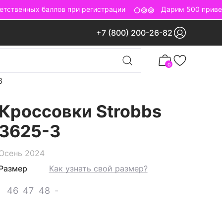
ственных баллов при регистрации
Дарим 500 приветс
+7 (800) 200-26-82
0
3
Кроссовки Strobbs
3625-3
Осень 2024
Размер
Как узнать свой размер?
46
47
48
-