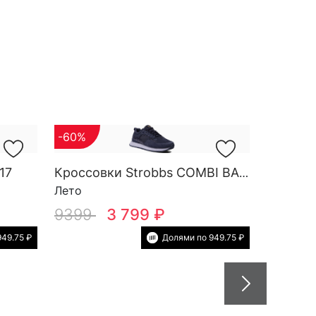
-60%
17
Кроссовки Strobbs COMBI BASE M 3747-7
Лето
9399
3 799 ₽
49.75 ₽
Долями по 949.75 ₽