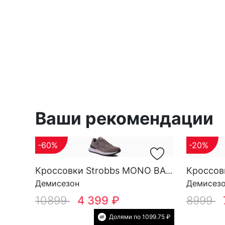
Ваши рекомендации
-60%
-20%
Кроссовки Strobbs MONO BASE M 3696-17
Демисезон
Демисез
10899
4 399 ₽
8999
Долями по 1099.75 ₽