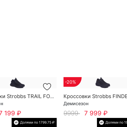
-20%
Кроссовки Strobbs TRAIL FORCE YOW SG M 3818-3
он
Демисезон
7 199 ₽
9999
7 999 ₽
Долями по 1799.75 ₽
Долями по 1