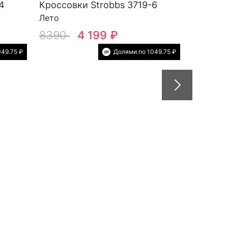
4
Кроссовки Strobbs 3719-6
Лето
8390
4 199 ₽
49.75 ₽
Долями по 1049.75 ₽