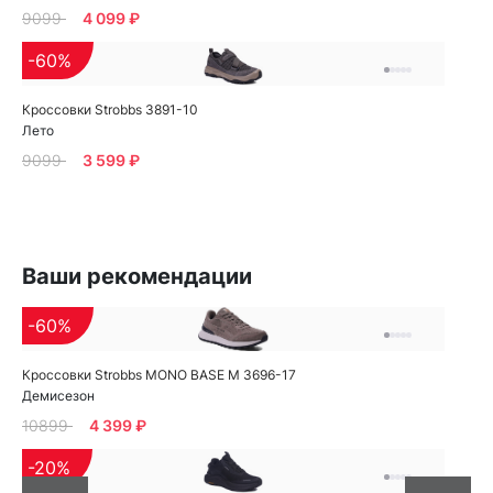
9099
4 099 ₽
-60%
Кроссовки Strobbs 3891-10
Лето
9099
3 599 ₽
Ваши рекомендации
-60%
Кроссовки Strobbs MONO BASE M 3696-17
Демисезон
10899
4 399 ₽
-20%