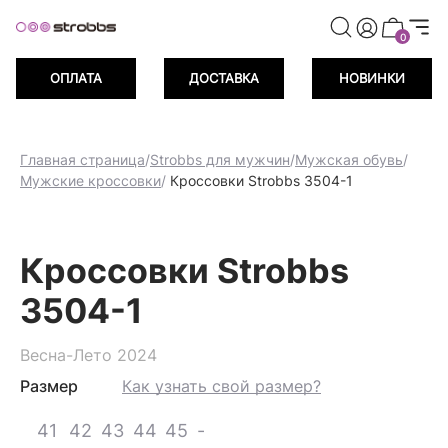
риветственных баллов при регистрации
Дарим 500 пр
0
ОПЛАТА
ДОСТАВКА
НОВИНКИ
Главная страница
/
Strobbs для мужчин
/
Мужская обувь
/
Мужские кроссовки
/
Кроссовки Strobbs 3504-1
Кроссовки Strobbs
3504-1
Весна-Лето 2024
Размер
Как узнать свой размер?
41
42
43
44
45
-