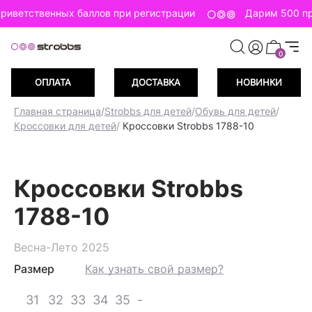
риветственных баллов при регистрации
Дарим 500 пр
0
ОПЛАТА
ДОСТАВКА
НОВИНКИ
Главная страница
/
Strobbs для детей
/
Обувь для детей
/
Кроссовки для детей
/
Кроссовки Strobbs 1788-10
Кроссовки Strobbs
1788-10
Весна-Лето 2025
Размер
Как узнать свой размер?
31
32
33
34
35
-