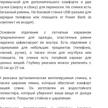
перемычкой для дополнительного комфорта и две
ручки (сверху и сбоку) для переноски. На спинке есть
багажный ремень. На боковой стенке USB-разъем для
зарядки телефона или планшета от Power Bank (в
комплект не входит).
Основное отделение с сетчатым карманом
предназначено для одежды, эластичные ремни
надежно зафиксируют ее внутри. Есть отделение с
карманами для небольших предметов (телефона,
ключей, ручек), а также отсек для ноутбука или
планшета. На спинке есть потайной карман для
ценных вещей. Глубину рюкзака можно увеличить с
10 см до 27 см.
У рюкзака эргономическая вентилируемая спинка, а
также широкие лямки, которые обеспечат комфорт
вашей спине. Он изготовлен из водостойкого
полиэстера, который убережет ваши вещи от дождя
или снега. Покрытие стойкое к царапинам.