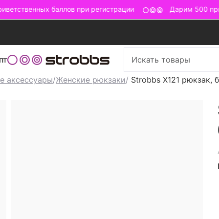
ветственных баллов при регистрации
Дарим 500 прив
пт
е аксессуары
/
Женские рюкзаки
/
Strobbs X121 рюкзак, б