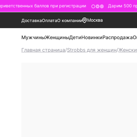
иветственных баллов при регистрации
Дарим 500 при
Москва
Доставка
Оплата
О компании
Мужчины
Женщины
Дети
Новинки
Распродажа
О
Главная страница
/
Strobbs для женщин
/
Женски