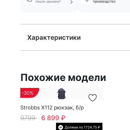
производство
Нашли дешевле?
Характеристики
Похожие модели
-30%
Strobbs X112 рюкзак, б/р
9799
6 899 ₽
Долями по 1724.75 ₽