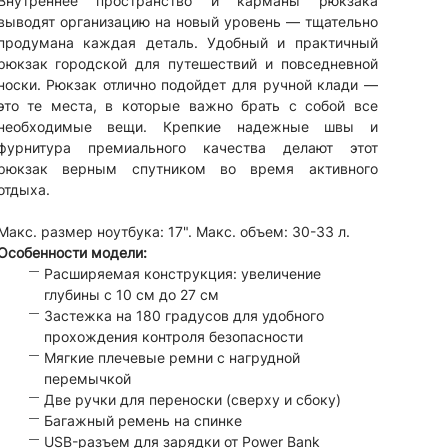
Внутреннее пространство и карманы рюкзака
выводят организацию на новый уровень — тщательно
продумана каждая деталь. Удобный и практичный
рюкзак городской для путешествий и повседневной
носки. Рюкзак отлично подойдет для ручной клади —
это те места, в которые важно брать с собой все
необходимые вещи. Крепкие надежные швы и
фурнитура премиального качества делают этот
рюкзак верным спутником во время активного
отдыха.
Макс. размер ноутбука: 17". Макс. объем: 30-33 л.
Особенности модели:
Расширяемая конструкция: увеличение
глубины с 10 см до 27 см
Застежка на 180 градусов для удобного
прохождения контроля безопасности
Мягкие плечевые ремни с нагрудной
перемычкой
Две ручки для переноски (сверху и сбоку)
Багажный ремень на спинке
USB-разъем для зарядки от Power Bank