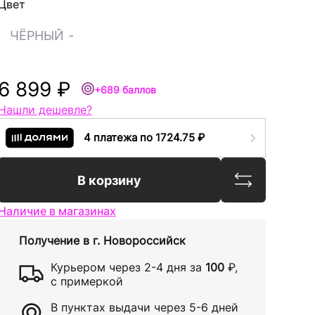
Цвет
ЧЁРНЫЙ
-
6 899 ₽
+689 баллов
Нашли дешевле?
4 платежа по 1724.75 ₽
Сравнить
В корзину
Наличие в магазинах
Получение в
г. Новороссийск
Курьером через
2-4 дня
за
100
₽
,
с примеркой
В пунктах выдачи через
5-6 дней