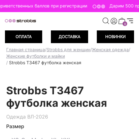
риветственных баллов при регистрации
Дарим 500 пр
0
ОПЛАТА
ДОСТАВКА
НОВИНКИ
Главная страница
/
Strobbs для женщин
/
Женская одежда
/
Женские футболки и майки
/
Strobbs T3467 футболка женская
Strobbs T3467
футболка женская
Одежда ВЛ-2026
Размер