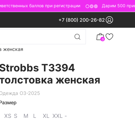
етственных баллов при регистрации
Дарим 500 приве
+7 (800) 200-26-82
0
а женская
Strobbs T3394
толстовка женская
Одежда ОЗ-2025
Размер
XS
S
M
L
XL
XXL
-