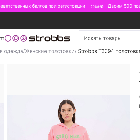
ветственных баллов при регистрации
Дарим 500 прив
пт
я одежда
/
Женские толстовки
/
Strobbs T3394 толстовк