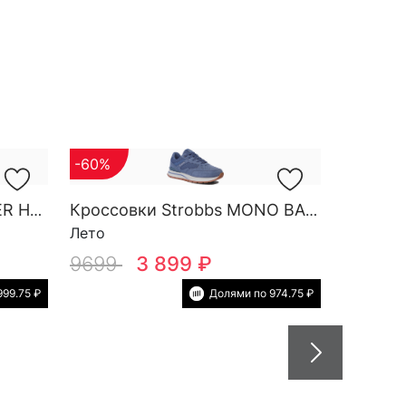
-60%
Кроссовки Strobbs FINDER HG M 3788-2
Кроссовки Strobbs MONO BASE W 7552-5
Лето
9699
3 899 ₽
999.75 ₽
Долями по 974.75 ₽