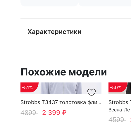
Характеристики
Похожие модели
-51%
-50%
Strobbs T3437 толстовка флисовая женская
Весна-Ле
4899
2 399 ₽
4599