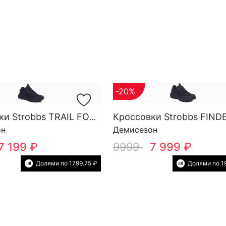
-20%
Кроссовки Strobbs TRAIL FORCE YOW SG M 3818-3
он
Демисезон
7 199 ₽
9999
7 999 ₽
Долями по 1799.75 ₽
Долями по 1