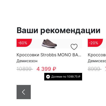
Ваши рекомендации
-60%
-20%
Кроссовки Strobbs MONO BASE M 3696-17
Демисезон
Демисез
10899
4 399 ₽
8999
Долями по 1099.75 ₽