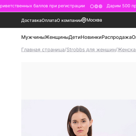
ветственных баллов при регистрации
Дарим 500 при
Москва
Доставка
Оплата
О компании
Мужчины
Женщины
Дети
Новинки
Распродажа
О
Главная страница
/
Strobbs для женщин
/
Женска