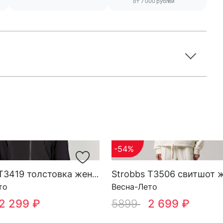
от 7 000 рублей
-54%
Strobbs T3419 толстовка женская
то
Весна-Лето
2 299 ₽
5899
2 699 ₽