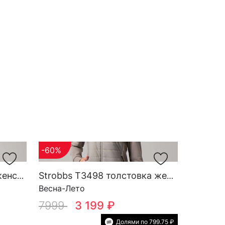
-60%
Strobbs T3506 свитшот женский
Strobbs T3498 толстовка женская
Весна-Лето
7999
3 199 ₽
Долями по 799.75 ₽