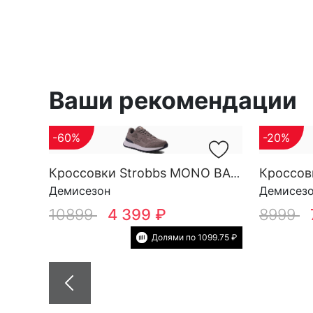
Ваши рекомендации
-60%
-20%
Кроссовки Strobbs MONO BASE M 3696-17
Демисезон
Демисез
10899
4 399 ₽
8999
Долями по 1099.75 ₽