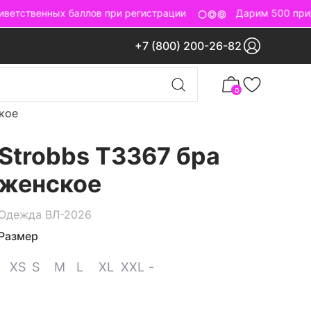
етственных баллов при регистрации
Дарим 500 приве
+7 (800) 200-26-82
0
кое
Strobbs T3367 бра
женское
Одежда ВЛ-2026
Размер
XS
S
M
L
XL
XXL
-