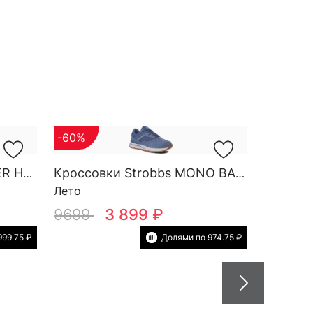
-60%
Кроссовки Strobbs FINDER HG M 3788-2
Кроссовки Strobbs MONO BASE W 7552-5
Лето
9699
3 899 ₽
999.75 ₽
Долями по 974.75 ₽