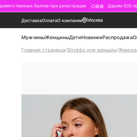
иветственных баллов при регистрации
Дарим 500 при
Москва
Доставка
Оплата
О компании
Мужчины
Женщины
Дети
Новинки
Распродажа
О
Главная страница
/
Strobbs для женщин
/
Женска