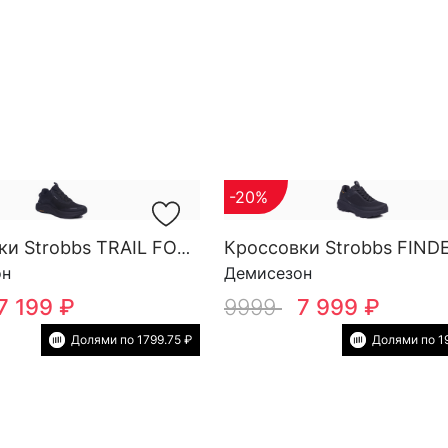
-20%
Кроссовки Strobbs TRAIL FORCE YOW SG M 3818-3
он
Демисезон
7 199 ₽
9999
7 999 ₽
Долями по 1799.75 ₽
Долями по 1