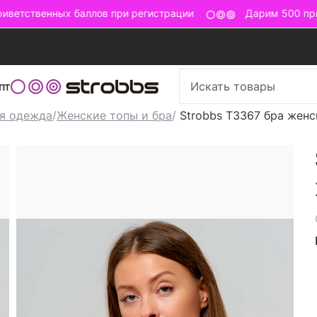
ветственных баллов при регистрации
Дарим 500 прив
пт
я одежда
/
Женские топы и бра
/
Strobbs T3367 бра женс