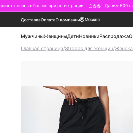
ветственных баллов при регистрации
Дарим 500 при
Москва
Доставка
Оплата
О компании
Мужчины
Женщины
Дети
Новинки
Распродажа
О
Главная страница
/
Strobbs для женщин
/
Женска