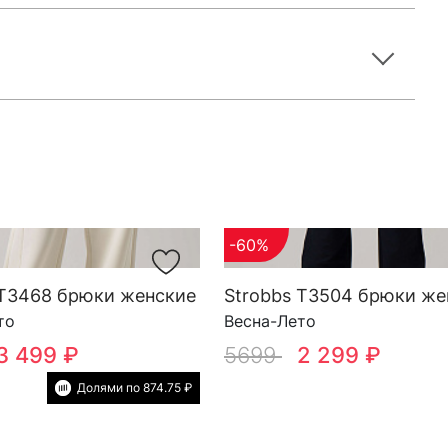
-60%
 T3468 брюки женские
Strobbs T3504 брюки же
то
Весна-Лето
3 499 ₽
5699
2 299 ₽
Долями по 874.75 ₽