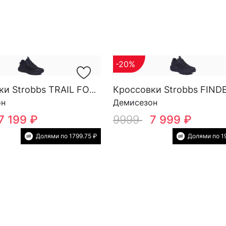
-20%
Кроссовки Strobbs TRAIL FORCE YOW SG M 3818-3
он
Демисезон
7 199 ₽
9999
7 999 ₽
Долями по 1799.75 ₽
Долями по 1