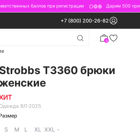
етственных баллов при регистрации
Дарим 500 приве
+7 (800) 200-26-82
0
ие
Strobbs T3360 брюки
женские
ХИТ
Одежда ВЛ-2025
Размер
S
M
L
XL
XXL
-