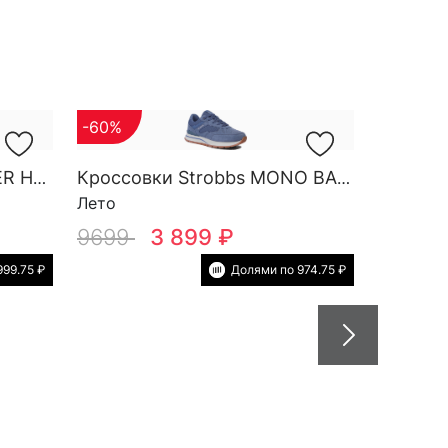
-60%
Кроссовки Strobbs FINDER HG M 3788-2
Кроссовки Strobbs MONO BASE W 7552-5
Лето
9699
3 899 ₽
999.75 ₽
Долями по 974.75 ₽