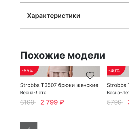
Характеристики
Похожие модели
-55%
-40%
Strobbs T3507 брюки женские
Strobbs
Весна-Лето
Весна-Ле
6199
2 799 ₽
5799