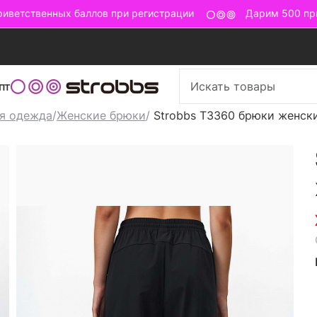
ветственных баллов при регистрации
Дарим 500 прив
пт
я одежда
/
Женские брюки
/
Strobbs T3360 брюки женск