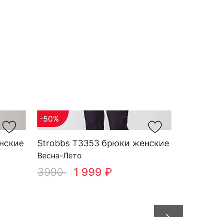
-50%
нские
Strobbs T3353 брюки женские
Весна-Лето
3990
1 999 ₽