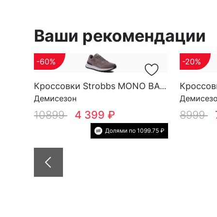
Ваши рекомендации
-60%
-20%
Кроссовки Strobbs MONO BASE M 3696-17
Демисезон
Демисез
10899
4 399 ₽
8999
Долями по 1099.75 ₽