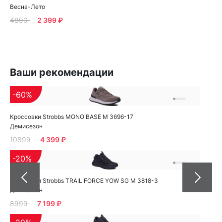
Весна-Лето
4890
2 399 ₽
Ваши рекомендации
-60%
Кроссовки Strobbs MONO BASE M 3696-17
Демисезон
10899
4 399 ₽
-20%
Кроссовки Strobbs TRAIL FORCE YOW SG M 3818-3
Демисезон
8999
7 199 ₽