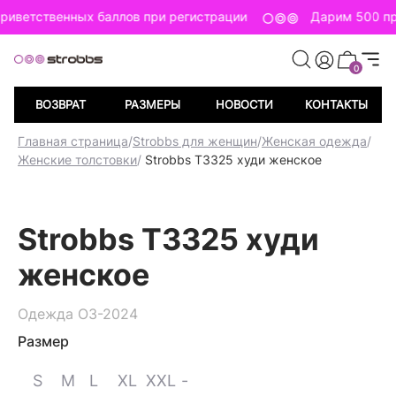
риветственных баллов при регистрации
Дарим 500 пр
0
ВОЗВРАТ
РАЗМЕРЫ
НОВОСТИ
КОНТАКТЫ
Главная страница
/
Strobbs для женщин
/
Женская одежда
/
Женские толстовки
/
Strobbs T3325 худи женское
Strobbs T3325 худи
женское
Одежда ОЗ-2024
Размер
S
M
L
XL
XXL
-