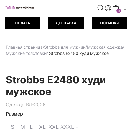
риветственных баллов при регистрации
Дарим 500 пр
0
ОПЛАТА
ДОСТАВКА
НОВИНКИ
Главная страница
/
Strobbs для мужчин
/
Мужская одежда
/
Мужские толстовки
/
Strobbs E2480 худи мужское
Strobbs E2480 худи
мужское
Одежда ВЛ-2026
Размер
S
M
L
XL
XXL
XXXL
-