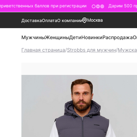
иветственных баллов при регистрации
Дарим 500 при
Москва
Доставка
Оплата
О компании
Мужчины
Женщины
Дети
Новинки
Распродажа
О
Главная страница
/
Strobbs для мужчин
/
Мужска