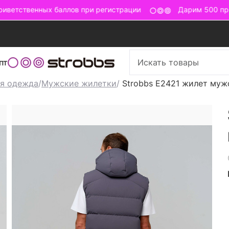
ветственных баллов при регистрации
Дарим 500 прив
пт
я одежда
/
Мужские жилетки
/
Strobbs E2421 жилет муж