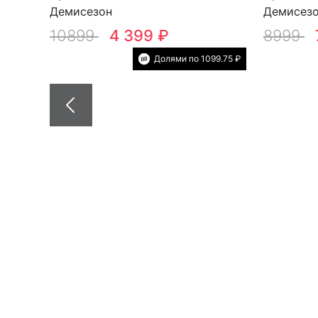
Демисезон
Демисез
10899
4 399 ₽
8999
Долями по 1099.75 ₽