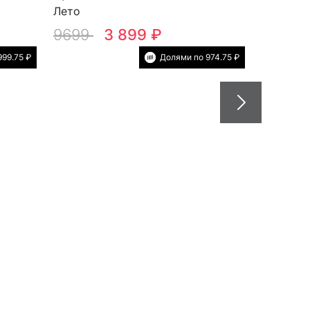
Лето
9699
3 899 ₽
999.75 ₽
Долями по 974.75 ₽