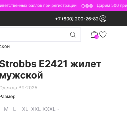
етственных баллов при регистрации
Дарим 500 приве
+7 (800) 200-26-82
0
ской
Strobbs E2421 жилет
мужской
Одежда ВЛ-2025
Размер
M
L
XL
XXL
XXXL
-