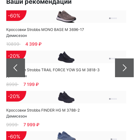
Ваши рекомендации
-60%
Кроссовки Strobbs MONO BASE M 3696-17
Демисезон
10899
4 399 ₽
-20%
Кроссовки Strobbs TRAIL FORCE YOW SG M 3818-3
Демисезон
8999
7 199 ₽
-20%
Кроссовки Strobbs FINDER HG M 3788-2
Демисезон
9999
7 999 ₽
-60%