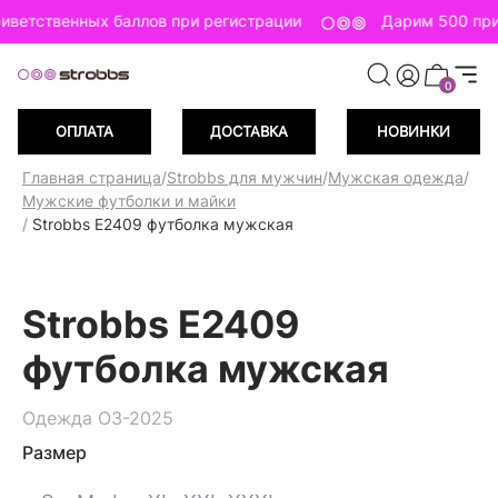
иветственных баллов при регистрации
Дарим 500 при
0
ОПЛАТА
ДОСТАВКА
НОВИНКИ
Главная страница
/
Strobbs для мужчин
/
Мужская одежда
/
Мужские футболки и майки
/
Strobbs E2409 футболка мужская
Strobbs E2409
футболка мужская
Одежда ОЗ-2025
Размер