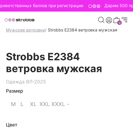
риветственных баллов при регистрации
Дарим 500 пр
0
Главная страница
/
Strobbs для мужчин
/
Мужская одежда
/
Мужские ветровки
/
Strobbs E2384 ветровка мужская
Strobbs E2384
ветровка мужская
Одежда ВЛ-2025
Размер
M
L
XL
XXL
XXXL
-
Цвет