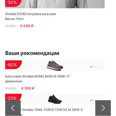
-50%
Strobbs E2383 ветровка мужская
Весна-Лето
11490
5 699 ₽
Ваши рекомендации
-60%
Кроссовки Strobbs MONO BASE M 3696-17
Демисезон
10899
4 399 ₽
-20%
Кроссовки Strobbs TRAIL FORCE YOW SG M 3818-3
Демисезон