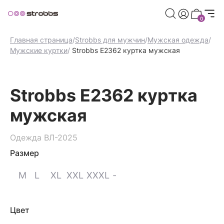
риветственных баллов при регистрации
Дарим 500 пр
0
Главная страница
/
Strobbs для мужчин
/
Мужская одежда
/
Мужские куртки
/
Strobbs E2362 куртка мужская
Strobbs E2362 куртка
мужская
Одежда ВЛ-2025
Размер
M
L
XL
XXL
XXXL
-
Цвет