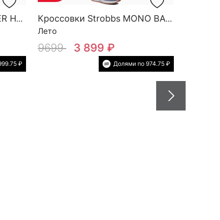
Кроссовки Strobbs FINDER HG M 3788-2
Кроссовки Strobbs MONO BASE W 7552-5
Лето
9699
3 899 ₽
999.75 ₽
Долями по 974.75 ₽