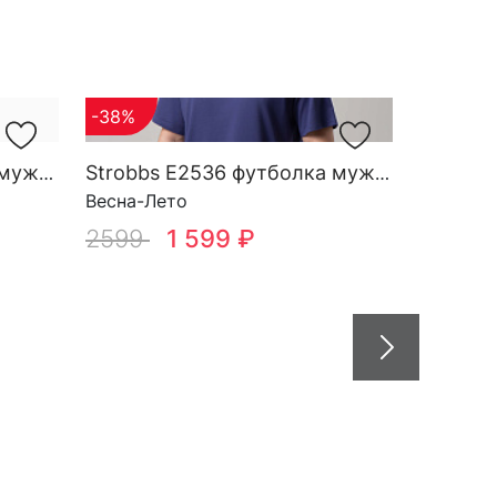
-38%
Strobbs E2412 футболка мужская
Strobbs E2536 футболка мужская
Весна-Лето
2599
1 599 ₽