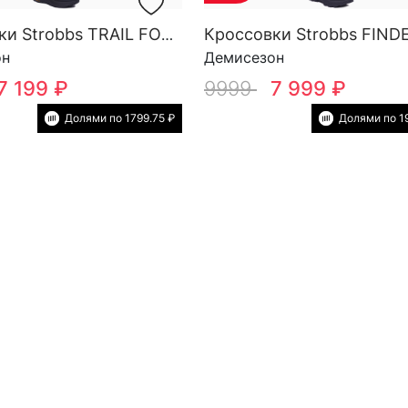
Кроссовки Strobbs TRAIL FORCE YOW SG M 3818-3
он
Демисезон
7 199 ₽
9999
7 999 ₽
Долями по 1799.75 ₽
Долями по 1