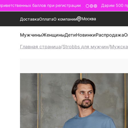
иветственных баллов при регистрации
Дарим 500 при
Москва
Доставка
Оплата
О компании
Мужчины
Женщины
Дети
Новинки
Распродажа
О
Главная страница
/
Strobbs для мужчин
/
Мужска