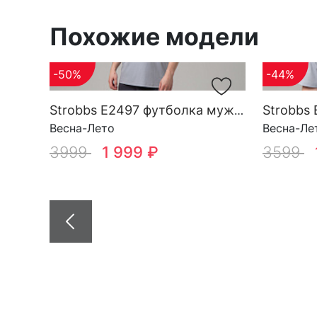
Похожие модели
-50%
-44%
Strobbs E2497 футболка мужская
Весна-Лето
Весна-Ле
3999
1 999 ₽
3599