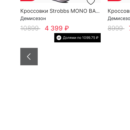
Кроссовки Strobbs MONO BASE M 3696-17
Демисезон
Демисез
10899
4 399 ₽
8999
Долями по 1099.75 ₽