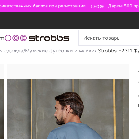
ветственных баллов при регистрации
Дарим 500 прив
пт
я одежда
/
Мужские футболки и майки
/
Strobbs E2311 