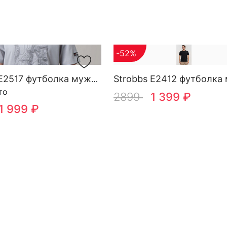
-52%
Strobbs E2517 футболка мужская
то
2899
1 399 ₽
1 999 ₽