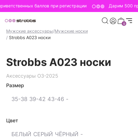
риветственных баллов при регистрации
Дарим 500 пр
0
Главная страница
/
Strobbs для мужчин
/
Мужские аксессуары
/
Мужские носки
/
Strobbs A023 носки
Strobbs A023 носки
Аксессуары ОЗ-2025
Размер
35-38
39-42
43-46
-
Цвет
БЕЛЫЙ
СЕРЫЙ
ЧЁРНЫЙ
-