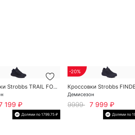
-20%
Кроссовки Strobbs TRAIL FORCE YOW SG M 3818-3
он
Демисезон
7 199 ₽
9999
7 999 ₽
Долями по 1799.75 ₽
Долями по 1