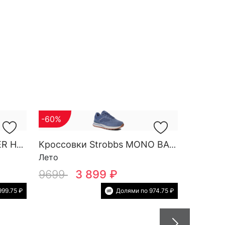
-60%
Кроссовки Strobbs FINDER HG M 3788-2
Кроссовки Strobbs MONO BASE W 7552-5
Лето
9699
3 899 ₽
999.75 ₽
Долями по 974.75 ₽