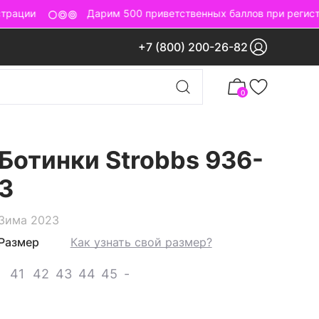
рации
Дарим 500 приветственных баллов при регистр
+7 (800) 200-26-82
0
Ботинки Strobbs 936-
3
Зима 2023
Размер
Как узнать свой размер?
41
42
43
44
45
-