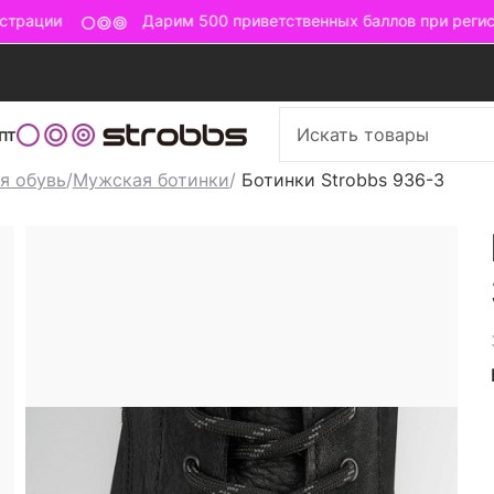
трации
Дарим 500 приветственных баллов при регист
пт
я обувь
/
Мужская ботинки
/
Ботинки Strobbs 936-3