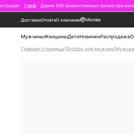
страции
Дарим 500 приветственных баллов при регис
Москва
Доставка
Оплата
О компании
Мужчины
Женщины
Дети
Новинки
Распродажа
О
Главная страница
/
Strobbs для мужчин
/
Мужска