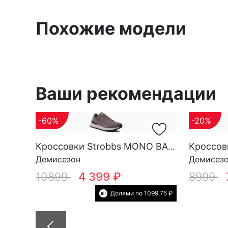
Похожие модели
Ваши рекомендации
-60%
-20%
Кроссовки Strobbs MONO BASE M 3696-17
Демисезон
Демисез
10899
4 399 ₽
8999
Долями по 1099.75 ₽