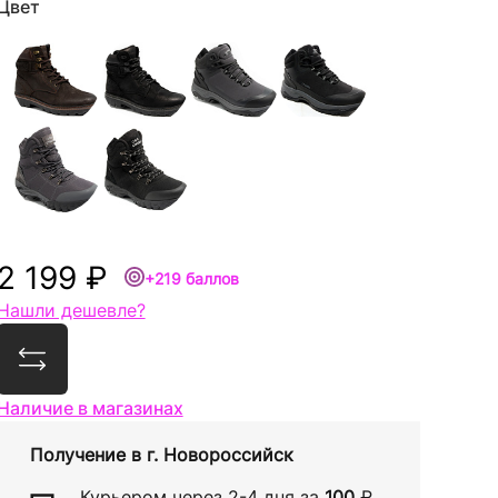
Цвет
2 199 ₽
+219 баллов
Нашли дешевле?
Сравнить
Наличие в магазинах
Получение в
г. Новороссийск
Курьером через
2-4 дня
за
100
₽
,