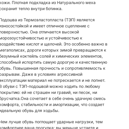
кожи. Плотная подкладка из Натурального меха
сохранит тепло внутри ботинка.
Подошва из Термоэластопласта (ТЭП) является
износостойкой и имеет отличное сцепление с
поверхностью. Она отличается высокой
морозоустойчивостью и устойчивостью к
воздействию кислот и щелочей. Это особенно важно в
мегаполисах, дороги которых зимой превращаются к
безумный коктейль солей и химических элементов,
способный испортить самую дорогую и качественную
обувь. Повышенная прочность и сопротивляемость к
разрывам. Даже в условиях агрессивной
эксплуатации материал не потрескается и не лопнет.
В обуви с ТЭП-подошвой можно ходить по любому
покрытию: ей не страшен ни гравий, ни песок, ни
брусчатка.Она сочетает в себе очень удачную смесь
комфорта, стабильности и амортизации, что создает
идеальную обувь для ходьбы.
Чем лучше обувь поглощает ударные нагрузки, тем
комфортнее ваша прогулка: вы меньше устаете и