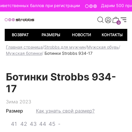
иветственных баллов при регистрации
Дарим 500 при
0
ВОЗВРАТ
РАЗМЕРЫ
НОВОСТИ
КОНТАКТЫ
Главная страница
/
Strobbs для мужчин
/
Мужская обувь
/
Мужская ботинки
/
Ботинки Strobbs 934-17
Ботинки Strobbs 934-
17
Зима 2023
Размер
Как узнать свой размер?
41
42
43
44
45
-