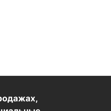
родажах,
ециальные