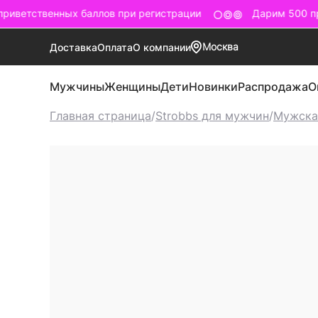
иветственных баллов при регистрации
Дарим 500 пр
Москва
Доставка
Оплата
О компании
Мужчины
Женщины
Дети
Новинки
Распродажа
О
Главная страница
/
Strobbs для мужчин
/
Мужска