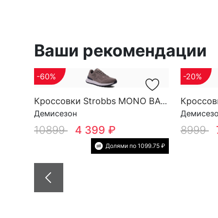
Ваши рекомендации
-60%
-20%
Кроссовки Strobbs MONO BASE M 3696-17
Демисезон
Демисез
10899
4 399 ₽
8999
Долями по 1099.75 ₽