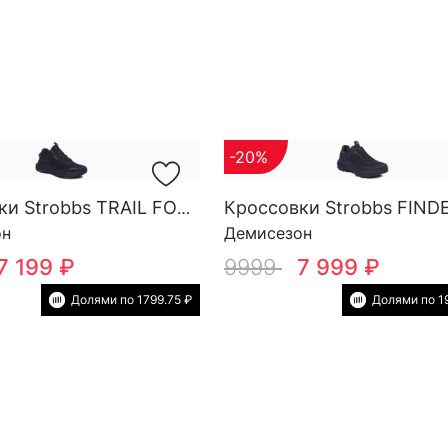
-20%
Кроссовки Strobbs TRAIL FORCE YOW SG M 3818-3
он
Демисезон
7 199 ₽
9999
7 999 ₽
Долями по 1799.75 ₽
Долями по 1