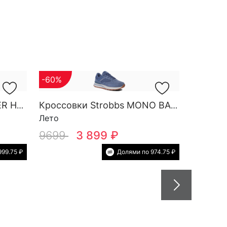
-60%
Кроссовки Strobbs FINDER HG M 3788-2
Кроссовки Strobbs MONO BASE W 7552-5
Лето
9699
3 899 ₽
999.75 ₽
Долями по 974.75 ₽