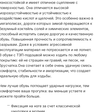
износостойкой и имеет отличное сцепление с
поверхностью. Она отличается высокой
морозоустойчивостью и устойчивостью к
воздействию кислот и щелочей. Это особенно важно в
мегаполисах, дороги которых зимой превращаются к
безумный коктейль солей и химических элементов,
способный испортить самую дорогую и качественную
обувь. Повышенная прочность и сопротивляемость к
разрывам. Даже в условиях агрессивной
эксплуатации материал не потрескается и не лопнет.
В обуви с ТЭП-подошвой можно ходить по любому
покрытию: ей не страшен ни гравий, ни песок, ни
брусчатка.Она сочетает в себе очень удачную смесь
комфорта, стабильности и амортизации, что создает
идеальную обувь для ходьбы.
Чем лучше обувь поглощает ударные нагрузки, тем
комфортнее ваша прогулка: вы меньше устаете и
можете пройти больше.
Фиксация на ноге за счет классической
шнуровки и молнии.