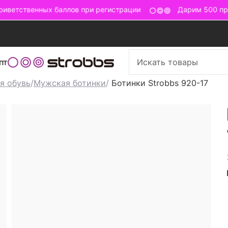
иветственных баллов при регистрации
Дарим 500 при
пт
я обувь
/
Мужская ботинки
/
Ботинки Strobbs 920-17