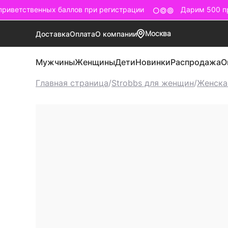
иветственных баллов при регистрации
Дарим 500 при
Москва
Доставка
Оплата
О компании
Мужчины
Женщины
Дети
Новинки
Распродажа
О
Главная страница
/
Strobbs для женщин
/
Женска