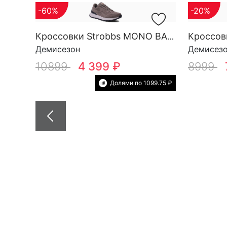
-60%
-20%
Кроссовки Strobbs MONO BASE M 3696-17
Демисезон
Демисез
10899
4 399 ₽
8999
Долями по 1099.75 ₽