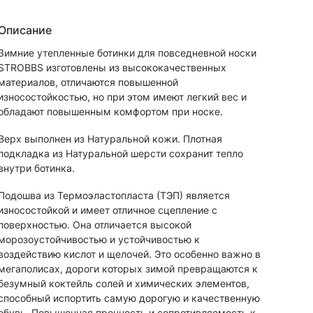
Описание
Зимние утепленные ботинки для повседневной носки
STROBBS изготовлены из высококачественных
материалов, отличаются повышенной
износостойкостью, но при этом имеют легкий вес и
обладают повышенным комфортом при носке.
Верх выполнен из Натуральной кожи. Плотная
подкладка из Натуральной шерсти сохранит тепло
внутри ботинка.
Подошва из Термоэластопласта (ТЭП) является
износостойкой и имеет отличное сцепление с
поверхностью. Она отличается высокой
морозоустойчивостью и устойчивостью к
воздействию кислот и щелочей. Это особенно важно в
мегаполисах, дороги которых зимой превращаются к
безумный коктейль солей и химических элементов,
способный испортить самую дорогую и качественную
обувь. Повышенная прочность и сопротивляемость к