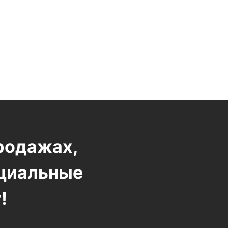
родажах,
ециальные
!