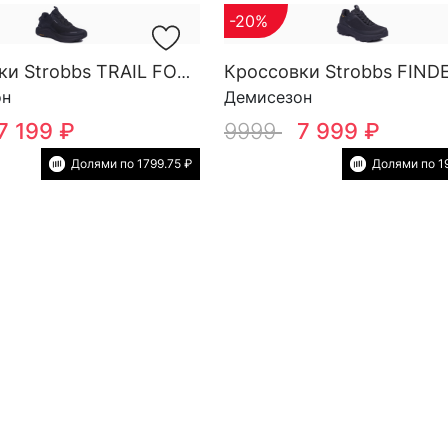
-20%
Кроссовки Strobbs TRAIL FORCE YOW SG M 3818-3
он
Демисезон
7 199 ₽
9999
7 999 ₽
Долями по 1799.75 ₽
Долями по 1