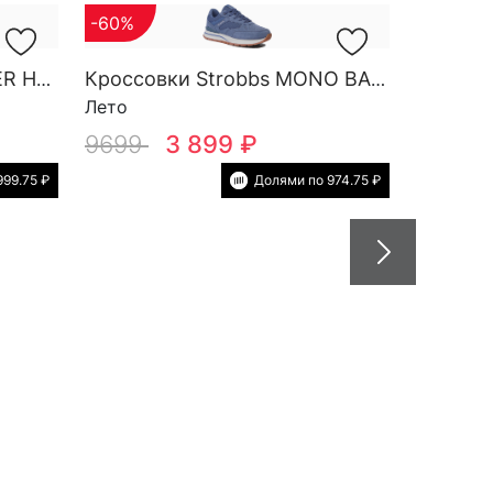
-60%
Кроссовки Strobbs FINDER HG M 3788-2
Кроссовки Strobbs MONO BASE W 7552-5
Лето
9699
3 899 ₽
999.75 ₽
Долями по 974.75 ₽