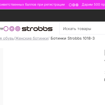
ветственных баллов при регистрации
Дарим 500 при
пт
я обувь
/
Женские ботинки
/
Ботинки Strobbs 1018-3