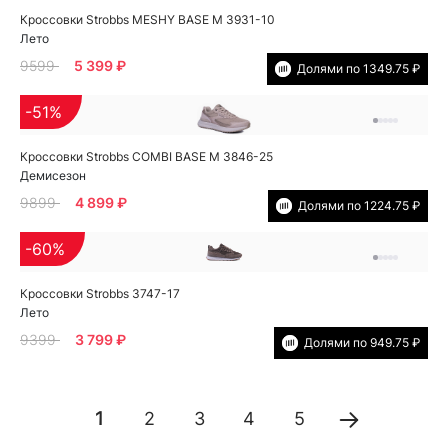
Кроссовки Strobbs MESHY BASE M 3931-10
Лето
9599
5 399 ₽
Долями по 1349.75 ₽
-51%
Кроссовки Strobbs COMBI BASE M 3846-25
Демисезон
9899
4 899 ₽
Долями по 1224.75 ₽
-60%
Кроссовки Strobbs 3747-17
Лето
9399
3 799 ₽
Долями по 949.75 ₽
1
2
3
4
5